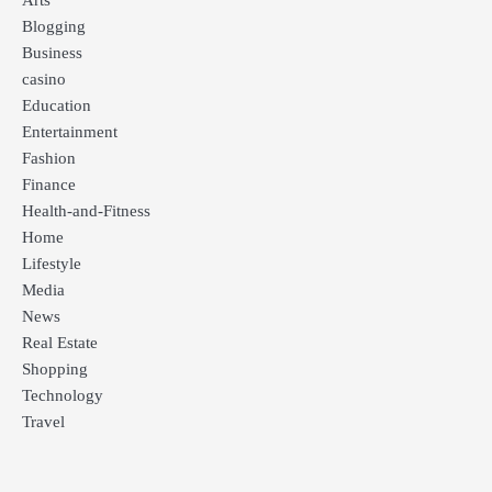
Arts
Blogging
Business
casino
Education
Entertainment
Fashion
Finance
Health-and-Fitness
Home
Lifestyle
Media
News
Real Estate
Shopping
Technology
Travel