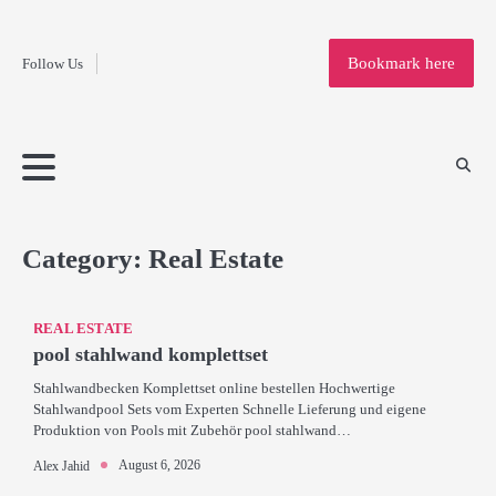
Fashion
Skip
to
Education
Bookmark here
Follow Us
content
Home
Info
Submit
Blogging
Business
Technology
Entertainment
Health-
Lifestyle
Others
Shopping
Analysis
Article
and-
News
System
Fitness
Finance
Travel
Media
Category:
Real Estate
REAL ESTATE
pool stahlwand komplettset
Stahlwandbecken Komplettset online bestellen Hochwertige
Stahlwandpool Sets vom Experten Schnelle Lieferung und eigene
Produktion von Pools mit Zubehör pool stahlwand…
August 6, 2026
Alex Jahid