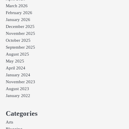
March 2026
February 2026
January 2026
December 2025
November 2025
October 2025
September 2025
August 2025
May 2025
April 2024
January 2024
November 2023
August 2023
January 2022
Categories
Arts