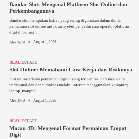
Bandar Slot: Mengenal Platform Slot Online dan
Perkembangannya
Bandar slot merupakan istilah yang sering digunakan dalam dunia
permainan slot online untuk menyebut penyedia atau operator platform
digital. Seiring…
August 1, 2026
Alex Jahid
REAL ESTATE
Slot Online: Memahami Cara Kerja dan Risikonya
Slot online adalah permainan digital yang terinspirasi dari mesin slot
tradisional dan dapat diakses melalui internet menggunakan komputer,
laptop, maupun…
August 1, 2026
Alex Jahid
REAL ESTATE
Macau 4D: Mengenal Format Permainan Empat
Digit