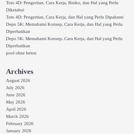
Toto 4D: Pengertian, Cara Kerja, Risiko, dan Hal yang Perlu
Diketahui
Toto 4D: Pengertian, Cara Kerja, dan Hal yang Perlu Dipahami
Depo 5K: Memahami Konsep, Cara Kerja, dan Hal yang Perlu
Diperhatikan
Depo 5K: Memahami Konsep, Cara Kerja, dan Hal yang Perlu
Diperhatikan
pool ohne beton
Archives
August 2026
July 2026
June 2026
May 2026
April 2026
March 2026
February 2026
January 2026