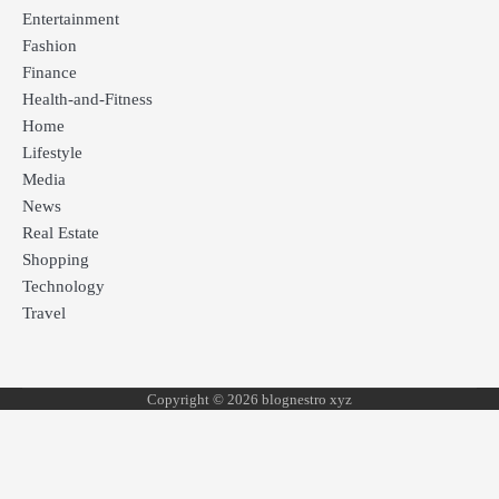
Entertainment
Fashion
Finance
Health-and-Fitness
Home
Lifestyle
Media
News
Real Estate
Shopping
Technology
Travel
Copyright © 2026 blognestro xyz